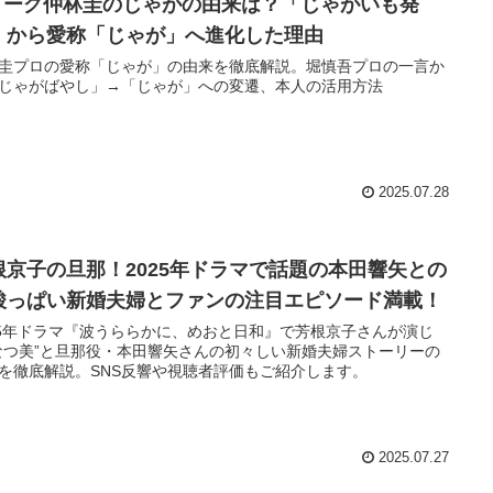
リーグ仲林圭のじゃがの由来は？「じゃがいも発
」から愛称「じゃが」へ進化した理由
圭プロの愛称「じゃが」の由来を徹底解説。堀慎吾プロの一言か
じゃがばやし」→「じゃが」への変遷、本人の活用方法
2025.07.28
根京子の旦那！2025年ドラマで話題の本田響矢との
酸っぱい新婚夫婦とファンの注目エピソード満載！
25年ドラマ『波うららかに、めおと日和』で芳根京子さんが演じ
なつ美”と旦那役・本田響矢さんの初々しい新婚夫婦ストーリーの
を徹底解説。SNS反響や視聴者評価もご紹介します。
2025.07.27