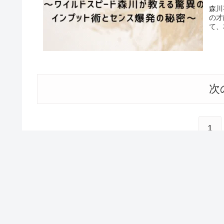
森川
の才
て、
次
1