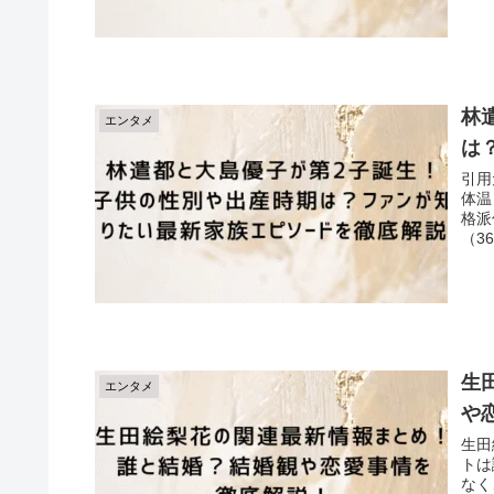
林
エンタメ
は
引用
体温
格派
（36
生
エンタメ
や
生田
トは
なく