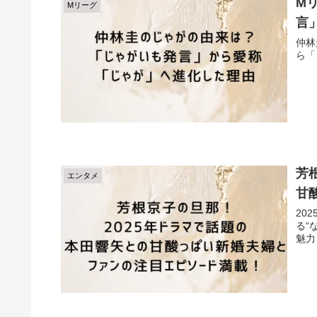
M
Mリーグ
言
仲林
ら「
芳
エンタメ
甘
20
る“
魅力