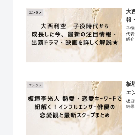
大
エンタメ
報
子役
代表
紹介
板
エンタメ
エ
板垣
結果