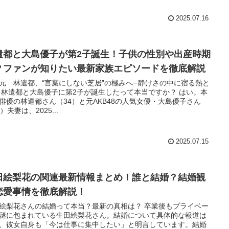
2025.07.16
遣都と大島優子が第2子誕生！子供の性別や出産時期
？ファンが知りたい最新家族エピソードを徹底解説
元 林遣都、“言葉にしない芝居”の極みへ─静けさの中に宿る熱と
 林遣都と大島優子に第2子が誕生したって本当ですか？ はい。本
俳優の林遣都さん（34）と元AKB48の人気女優・大島優子さん
）夫妻は、2025...
2025.07.15
田絵梨花の関連最新情報まとめ！誰と結婚？結婚観
恋愛事情を徹底解説！
絵梨花さんの結婚って本当？最新の真相は？ 卒業後もプライベー
謎に包まれている生田絵梨花さん。結婚について具体的な報道は
、彼女自身も「今は仕事に集中したい」と明言しています。結婚