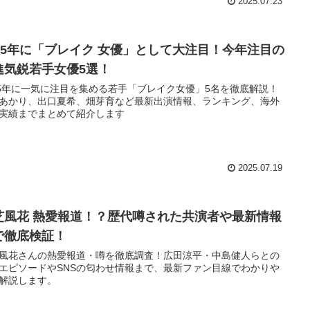
2025.07.23
025年に「ブレイク 女優」として大注目！今年注目の
進気鋭若手女優5選！
25年に一気に注目を集める若手「ブレイク女優」5名を徹底解説！
あかり、出口夏希、畑芽育など最新出演情報、ランキング、海外
実績までまとめて紹介します
2025.07.19
芝風花 熱愛報道！？歴代噂された共演者や最新情報
で徹底検証！
風花さんの熱愛報道・噂を徹底調査！広田涼平・中島健人らとの
エピソードやSNSの匂わせ情報まで、最新ファン目線でわかりや
解説します。