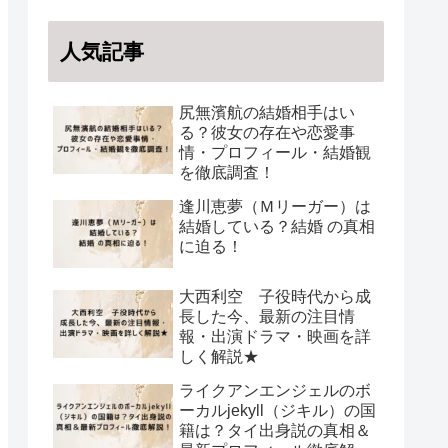
人気記事
尻無濱航の結婚相手はい
る？彼女の存在や恋愛事
情・プロフィール・結婚観
を徹底調査！
逢川恵夢（Ｍリーガー）は
結婚している？結婚 の真相
に迫る！
大西利空 子役時代から成
長した今、最新の注目情
報・出演ドラマ・映画を詳
しく解説★
ライクアンエンジェルのボ
ーカルjekyll（ジキル）の国
籍は？タイ出身説の真相＆