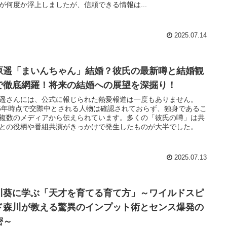
が何度か浮上しましたが、信頼できる情報は...
2025.07.14
原遥「まいんちゃん」結婚？彼氏の最新噂と結婚観
で徹底網羅！将来の結婚への展望を深掘り！
遥さんには、公式に報じられた熱愛報道は一度もありません。
25年時点で交際中とされる人物は確認されておらず、独身であるこ
複数のメディアから伝えられています。多くの「彼氏の噂」は共
との役柄や番組共演がきっかけで発生したものが大半でした。
2025.07.13
川葵に学ぶ「天才を育てる育て方」～ワイルドスピ
ド森川が教える驚異のインプット術とセンス爆発の
密～