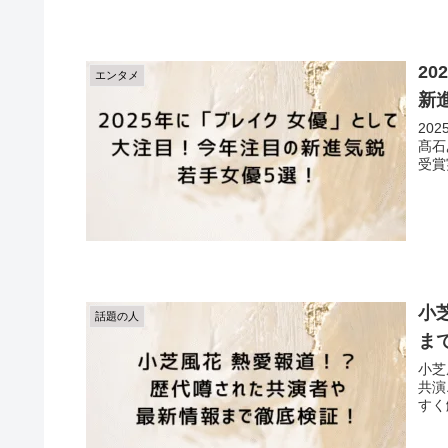
2
エンタメ
新
20
髙石
受賞
小
話題の人
ま
小芝
共演
すく