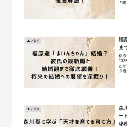
の噂
福
エンタメ
ま
福原
20
とが
演者
森
エンタメ
ー
秘