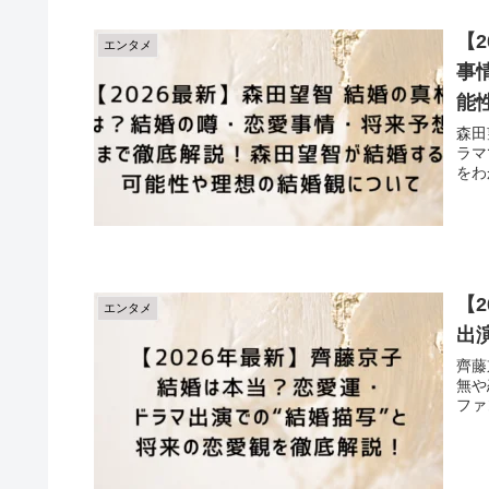
【
エンタメ
事
能
森田
ラマ
をわ
【
エンタメ
出
齊藤
無や
ファ