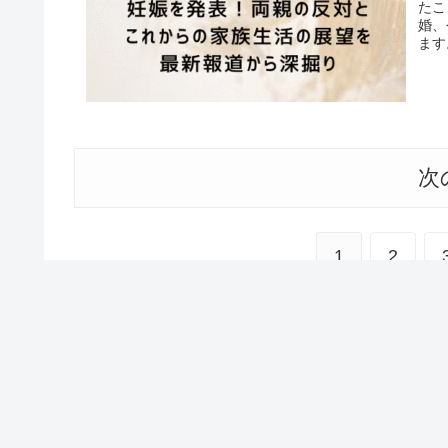
たこ
婚、
ます
次
1
2
ホーム
話題の人