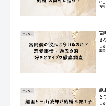
いる
考察
宮
エンタメ
き
女優
事情
趣
エンタメ
と
女優