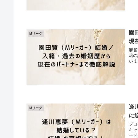
園
Mリーグ
現
麻雀
籍の
いま
逢
Mリーグ
に
プロ
キャ
ード