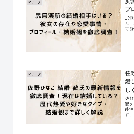
尻
Mリーグ
プ
尻無
ル、
可能
佐
Mリーグ
婚
し
佐野
観を
能性
す。