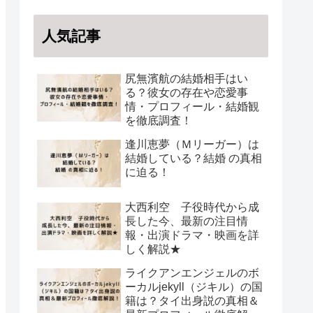
人気記事
尻無濱航の結婚相手はい
る？彼女の存在や恋愛事
情・プロフィール・結婚観
を徹底調査！
逢川恵夢（Ｍリーガー）は
結婚している？結婚 の真相
に迫る！
大西利空 子役時代から成
長した今、最新の注目情
報・出演ドラマ・映画を詳
しく解説★
ライクアンエンジェルのボ
ーカルjekyll（ジキル）の国
籍は？タイ出身説の真相＆