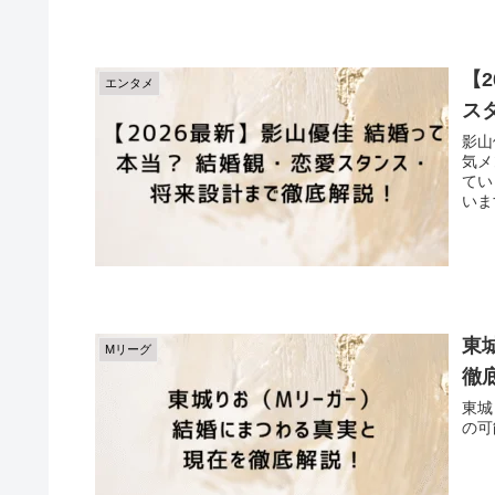
【
エンタメ
ス
影山
気メ
てい
いま
東
Mリーグ
徹
東城
の可