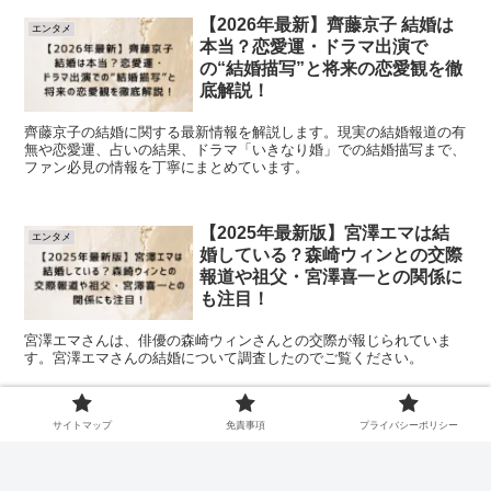
【2026年最新】齊藤京子 結婚は
エンタメ
本当？恋愛運・ドラマ出演で
の“結婚描写”と将来の恋愛観を徹
底解説！
齊藤京子の結婚に関する最新情報を解説します。現実の結婚報道の有
無や恋愛運、占いの結果、ドラマ「いきなり婚」での結婚描写まで、
ファン必見の情報を丁寧にまとめています。
【2025年最新版】宮澤エマは結
エンタメ
婚している？森崎ウィンとの交際
報道や祖父・宮澤喜一との関係に
も注目！
宮澤エマさんは、俳優の森崎ウィンさんとの交際が報じられていま
す。宮澤エマさんの結婚について調査したのでご覧ください。
サイトマップ
免責事項
プライバシーポリシー
【超詳報】麻雀界の理論派プロ雀士・石
井一馬の結婚と家庭生活に迫る ― 石井一