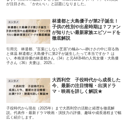
が注目され、「かわいい」と話題になりました。
林遣都と大島優子が第2子誕生！
エンタメ
子供の性別や出産時期は？ファン
が知りたい最新家族エピソードを
徹底解説
引用元 林遣都、“言葉にしない芝居”の極みへ─静けさの中に宿る熱
と体温 林遣都と大島優子に第2子が誕生したって本当ですか？ は
い。本格派俳優の林遣都さん（34）と元AKB48の人気女優・大島優
子さん（36）夫妻は、2025...
大西利空 子役時代から成長した
エンタメ
今、最新の注目情報・出演ドラ
マ・映画を詳しく解説★
子役時代から現在（2025年）まで大西利空の活動と経歴を徹底解
説。代表作・最新ドラマ映画・演技力の評価、趣味や成長過程まで幅
広く紹介します。