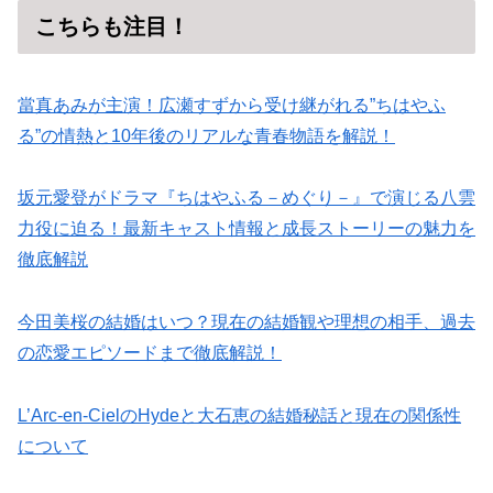
こちらも注目！
當真あみが主演！広瀬すずから受け継がれる”ちはやふ
る”の情熱と10年後のリアルな青春物語を解説！
坂元愛登がドラマ『ちはやふる－めぐり－』で演じる八雲
力役に迫る！最新キャスト情報と成長ストーリーの魅力を
徹底解説
今田美桜の結婚はいつ？現在の結婚観や理想の相手、過去
の恋愛エピソードまで徹底解説！
L’Arc-en-CielのHydeと大石恵の結婚秘話と現在の関係性
について