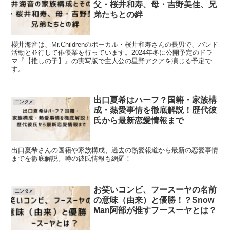
父・桜井和寿、母・吉野美佳、兄
弟たちとの絆
櫻井海音は、Mr.Childrenのボーカル・桜井和寿さんの長男で、バンド
活動と並行して俳優業を行っています。2024年冬に公開予定のドラ
マ『【推しの子】』の実写版で主人公の星野アクアを演じる予定で
す。
出口夏希はハーフ？国籍・家族構
エンタメ
成・熱愛事情を徹底解説！歴代彼
氏から最新恋愛情報まで
出口夏希さんの国籍や家族構成、過去の熱愛報道から最新の恋愛事情
までを徹底解説。噂の彼氏情報も網羅！
お笑いコンビ、フースーヤの名前
エンタメ
の意味（由来）と優勝！？Snow
Man阿部が推すフースーヤとは？