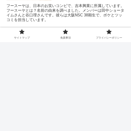
フースーヤは、日本のお笑いコンビで、吉本興業に所属しています。
フースーヤとは？名前の由来を調べました。メンバーは田中ショータ
イムさんと谷口理さんです。彼らは大阪NSC 38期生で、ボケとツッ
コミを担当しています。
サイトマップ
免責事項
プライバシーポリシー
根本ノンジが手掛ける新朝ドラ『おむす
び』の魅力と、根本ノンジの評判とは？
趣里と古川琴音、岸井ゆきのが似ている
けどどんな人？性格？
ホーム
エンタメ