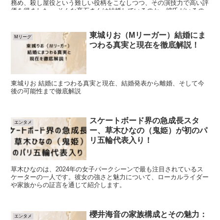
務め、殺し屋役という難しい役柄をこなしつつ、その演技力で高い評
価を得ました。 そんな髙石さんは結婚しているのか、彼氏がいるの
か調べました！
東城りお（Mリーガー）結婚にま
Mリーグ
つわる真実と現在を徹底解説！
東城りお 結婚にまつわる真実と現在、結婚発表から離婚、そして今
後の可能性まで徹底解説
スケートボード界の急成長スタ
エンタメ
ー、草木ひなの（鬼姫）が初のパ
リ五輪代表入り！
草木ひなのは、2024年の女子パークシーンで最も注目されているス
ケーターの一人です。彼女の強さと魅力について、ローカルライダー
や家族からの証言を通じて紹介します。
櫻井海音の家族構成とその魅力：
エンタメ