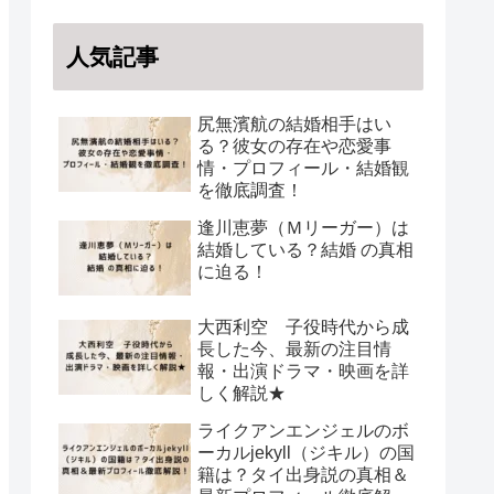
人気記事
尻無濱航の結婚相手はい
る？彼女の存在や恋愛事
情・プロフィール・結婚観
を徹底調査！
逢川恵夢（Ｍリーガー）は
結婚している？結婚 の真相
に迫る！
大西利空 子役時代から成
長した今、最新の注目情
報・出演ドラマ・映画を詳
しく解説★
ライクアンエンジェルのボ
ーカルjekyll（ジキル）の国
籍は？タイ出身説の真相＆