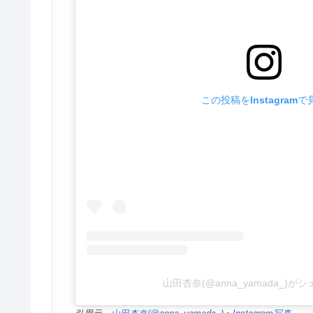
この投稿をInstagramで
山田杏奈(@anna_yamada_)