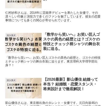
仁村紗和さんは、2014年に芸能界デビューを果たした女優で、その
凛々しい印象と演技力で多くのファンを魅了しています。彼女の恋愛
事情についても多くの関心が寄せられています。
「数学から笑いへ」お笑い芸人ゴ
エンタメ
スケの異色の経歴とは？ゴスケの
特技とチェック柄シャツの舞台衣
装に迫る。
「数学から笑いへ」お笑い芸人ゴスケの異色の経歴と、ゴスケの特技
とチェック柄シャツの舞台衣装に迫ります。東京理科大学理学部出
身？！
【2026最新】影山優佳 結婚って
エンタメ
本当？ 結婚観・恋愛スタンス・
将来設計まで徹底解説！
影山優佳さんは、東京都出身のタレント・女優です。元日向坂46の