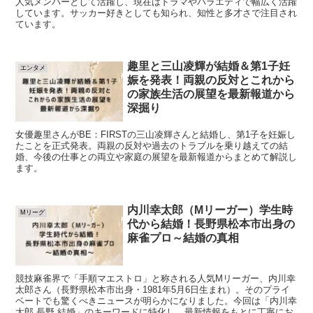
人気メンバーとして活躍し、現在はドラマやバラエティで幅広く活躍
しています。サッカー好きとしても知られ、知性と多才さで注目され
ています。
趣里と三山凌輝が結婚＆第1子妊
エンタメ
娠を発表！両親の反対とこれから
の家族生活の展望を最新報道から
深掘り
女優趣里さんがBE：FIRSTの三山凌輝さんと結婚し、第1子を妊娠し
たことを正式発表。両親の反対や過去のトラブルを乗り越えての結
婚、今後の仕事との両立や家庭の展望を最新報道からまとめて解説し
ます。
内川幸太郎（Mリーガー）学生時
Mリーグ
代から結婚！長野県松本市出身の
麻雀プロ～結婚の真相
競技麻雀界で「手順マエストロ」と称される人気Mリーガー、内川幸
太郎さん（長野県松本市出身・1981年5月6日生まれ）。そのプライ
ベートでも驚くべきニュースが明らかになりました。今回は「内川幸
太郎 長野 結婚」のキーワードに特化し、最新情報をもとに丁寧にお