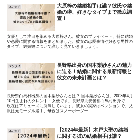
大原梓の結婚相手は誰？彼氏や結
エンタメ
婚の噂、好きなタイプまで徹底調
査！
女優として注目を集める大原梓さん。彼女のプライベート、特に結婚
や恋愛に関する情報をまとめました。彼女の恋愛事情や好きな男性の
タイプ、結婚観について詳しく見ていきましょう。
長野県出身の国本梨紗さんの魅力
エンタメ
に迫る！結婚に関する最新情報と
彼女の未来計画とは？
長野県白馬村出身の国本梨紗さんとは？ 国本梨紗さんは、2003年4月
10日生まれのタレント・女優です。長野県北安曇郡白馬村出身で、
現在はアミューズに所属しています。彼女の実家はペンションで、父
親は元モーグル選手、母親はスノーボーダー...
【2024年最新】木戸大聖の結婚
エンタメ
に関する彼の結婚相手は誰？