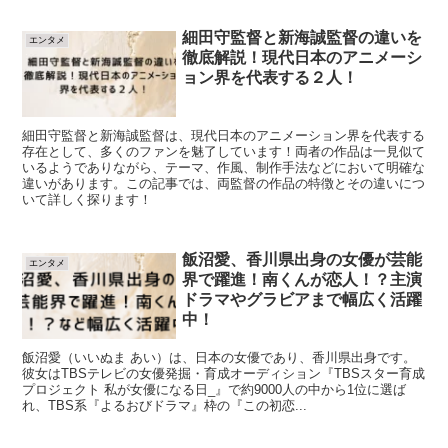
細田守監督と新海誠監督の違いを
エンタメ
徹底解説！現代日本のアニメーシ
ョン界を代表する２人！
細田守監督と新海誠監督は、現代日本のアニメーション界を代表する
存在として、多くのファンを魅了しています！両者の作品は一見似て
いるようでありながら、テーマ、作風、制作手法などにおいて明確な
違いがあります。この記事では、両監督の作品の特徴とその違いにつ
いて詳しく探ります！
飯沼愛、香川県出身の女優が芸能
エンタメ
界で躍進！南くんが恋人！？主演
ドラマやグラビアまで幅広く活躍
中！
飯沼愛（いいぬま あい）は、日本の女優であり、香川県出身です。
彼女はTBSテレビの女優発掘・育成オーディション『TBSスター育成
プロジェクト 私が女優になる日_』で約9000人の中から1位に選ば
れ、TBS系『よるおびドラマ』枠の『この初恋...