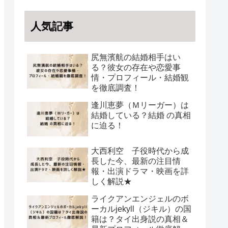
人気記事
尻無濱航の結婚相手はい
る？彼女の存在や恋愛事
情・プロフィール・結婚観
を徹底調査！
逢川恵夢（Ｍリーガー）は
結婚している？結婚 の真相
に迫る！
大西利空 子役時代から成
長した今、最新の注目情
報・出演ドラマ・映画を詳
しく解説★
ライクアンエンジェルのボ
ーカルjekyll（ジキル）の国
籍は？タイ出身説の真相＆