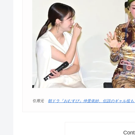
引用元
朝ドラ『おむすび』仲里依紗、伝説のギャル役も「いつ
Cont