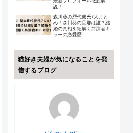
最新プロフィール徹底解
説！
森川葵の歴代彼氏7人まと
め！森川葵の旦那は誰？結
婚の真相を紐解く共演者キ
ラーの恋愛歴
猫好き夫婦が気になることを発
信するブログ