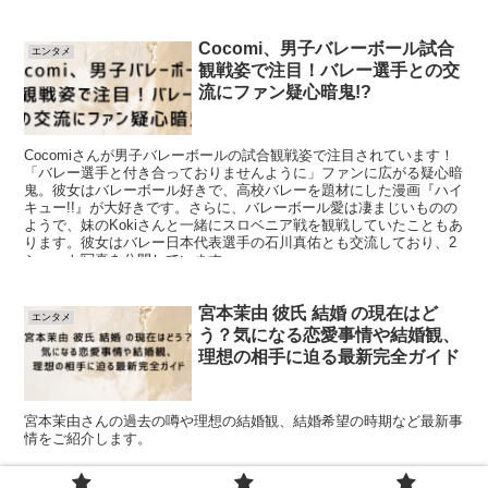
Cocomi、男子バレーボール試合
エンタメ
観戦姿で注目！バレー選手との交
流にファン疑心暗鬼!?
Cocomiさんが男子バレーボールの試合観戦姿で注目されています！
「バレー選手と付き合っておりませんように」ファンに広がる疑心暗
鬼。彼女はバレーボール好きで、高校バレーを題材にした漫画『ハイ
キュー!!』が大好きです。さらに、バレーボール愛は凄まじいものの
ようで、妹のKokiさんと一緒にスロベニア戦を観戦していたこともあ
ります。彼女はバレー日本代表選手の石川真佑とも交流しており、2
ショット写真を公開しています。
宮本茉由 彼氏 結婚 の現在はど
エンタメ
う？気になる恋愛事情や結婚観、
理想の相手に迫る最新完全ガイド
宮本茉由さんの過去の噂や理想の結婚観、結婚希望の時期など最新事
情をご紹介します。