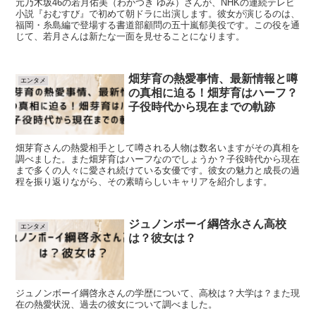
元乃木坂46の若月佑美（わかつき ゆみ）さんが、NHKの連続テレビ
小説『おむすび』で初めて朝ドラに出演します。彼女が演じるのは、
福岡・糸島編で登場する書道部顧問の五十嵐郁美役です。この役を通
じて、若月さんは新たな一面を見せることになります。
畑芽育の熱愛事情、最新情報と噂
エンタメ
の真相に迫る！畑芽育はハーフ？
子役時代から現在までの軌跡
畑芽育さんの熱愛相手として噂される人物は数名いますがその真相を
調べました。また畑芽育はハーフなのでしょうか？子役時代から現在
まで多くの人々に愛され続けている女優です。彼女の魅力と成長の過
程を振り返りながら、その素晴らしいキャリアを紹介します。
ジュノンボーイ綱啓永さん高校
エンタメ
は？彼女は？
ジュノンボーイ綱啓永さんの学歴について、高校は？大学は？また現
在の熱愛状況、過去の彼女について調べました。